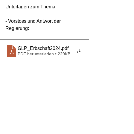
Unterlagen zum Thema:
- Vorstoss und Antwort der 
Regierung:
GLP_Erbschaft2024
.pdf
PDF herunterladen • 229KB
- Abstimmungsprotokoll (PDF):
GLP_Erbschaft_prot2024
.pdf
PDF herunterladen • 918KB
Kanton Bern
FDP Kanton Bern