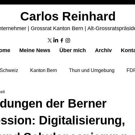
Carlos Reinhard
ternehmer | Grossrat Kanton Bern | Alt-Grossratspräsid
ome
Meine News
Über mich
Archiv
Kont
Schweiz
Kanton Bern
Thun und Umgebung
FDP
eit
idungen der Berner
ssion: Digitalisierung,