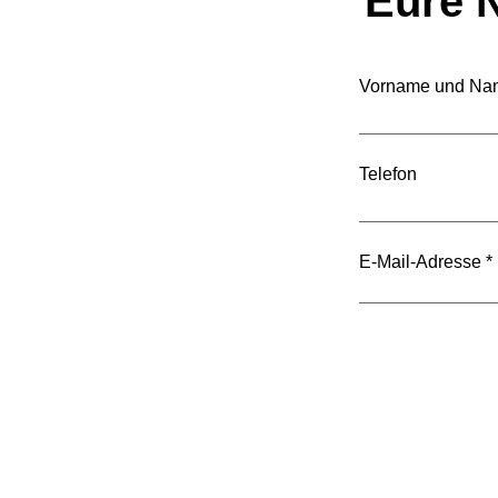
Eure N
Vorname und Na
Der Staat wächst – doch
wächst auch seine
Telefon
Leistung?
E-Mail-Adresse