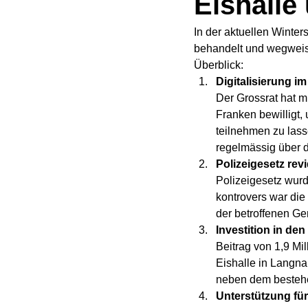
Eishalle
In der aktuellen Winte
behandelt und wegweise
Überblick:
Digitalisierung i
Der Grossrat hat m
Franken bewilligt
teilnehmen zu lass
regelmässig über d
Polizeigesetz rev
Polizeigesetz wurd
kontrovers war di
der betroffenen G
Investition in den
Beitrag von 1,9 Mi
Eishalle in Langna
neben dem bestehe
Unterstützung fü