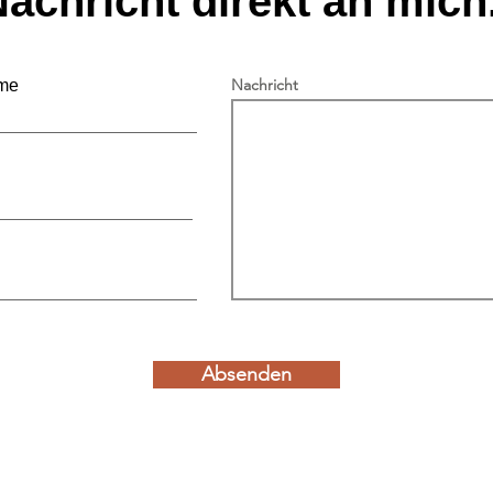
achricht direkt an mich.
Nachricht
me
Bericht zur Sommersession
Poli
2026
Vera
Absenden