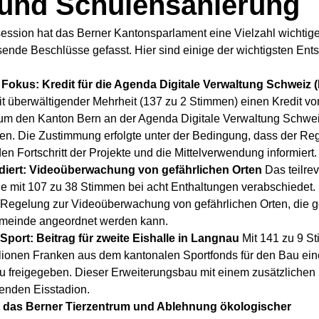
 und Schulensanierung
rsession hat das Berner Kantonsparlament eine Vielzahl wichtig
nde Beschlüsse gefasst. Hier sind einige der wichtigsten Ent
m Fokus: Kredit für die Agenda Digitale Verwaltung Schweiz
it überwältigender Mehrheit (137 zu 2 Stimmen) einen Kredit von
, um den Kanton Bern an der Agenda Digitale Verwaltung Schwe
en. Die Zustimmung erfolgte unter der Bedingung, dass der Reg
en Fortschritt der Projekte und die Mittelverwendung informiert.
idiert: Videoüberwachung von gefährlichen Orten
 Das teilrev
e mit 107 zu 38 Stimmen bei acht Enthaltungen verabschiedet.
e Regelung zur Videoüberwachung von gefährlichen Orten, die g
emeinde angeordnet werden kann.
 Sport: Beitrag für zweite Eishalle in Langnau
 Mit 141 zu 9 S
llionen Franken aus dem kantonalen Sportfonds für den Bau ein
u freigegeben. Dieser Erweiterungsbau mit einem zusätzlichen E
nden Eisstadion.
r das Berner Tierzentrum und Ablehnung ökologischer 