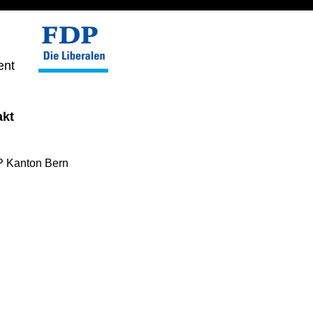
ent
akt
 Kanton Bern