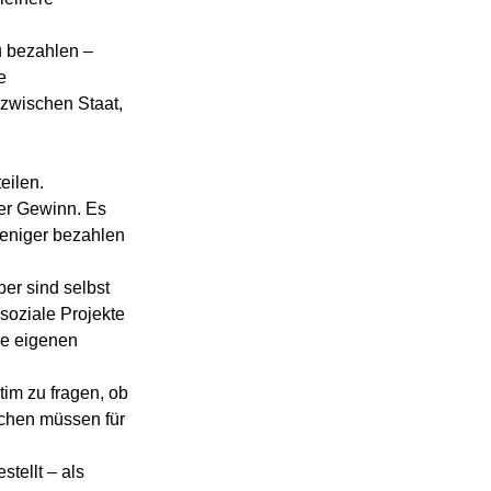
u bezahlen – 
e 
zwischen Staat, 
eilen. 
der Gewinn. Es 
weniger bezahlen 
r sind selbst 
 soziale Projekte 
re eigenen 
im zu fragen, ob 
rchen müssen für 
tellt – als 