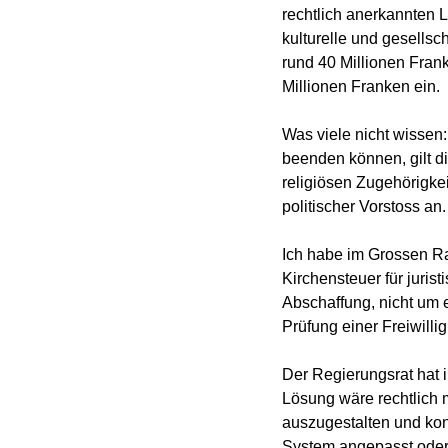
rechtlich anerkannten L
kulturelle und gesells
rund 40 Millionen Fran
Millionen Franken ein.
Was viele nicht wissen:
beenden können, gilt d
religiösen Zugehörigkei
politischer Vorstoss an.
Ich habe im Grossen Rat
Kirchensteuer für juris
Abschaffung, nicht um 
Prüfung einer Freiwillig
Der Regierungsrat hat i
Lösung wäre rechtlich m
auszugestalten und konk
System angepasst oder 