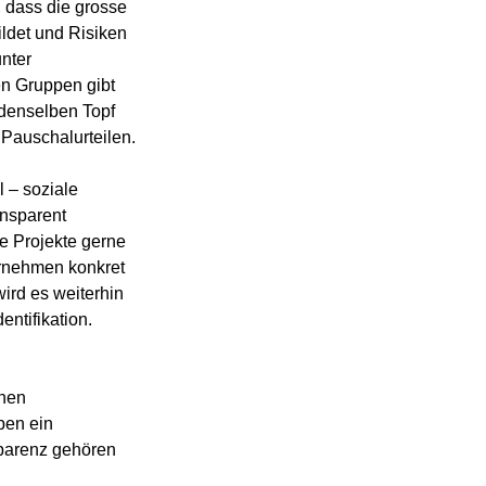
, dass die grosse 
ildet und Risiken 
nter 
en Gruppen gibt 
 denselben Topf 
 Pauschalurteilen.
 – soziale 
ansparent 
e Projekte gerne 
ernehmen konkret 
ird es weiterhin 
entifikation. 
nen 
ben ein 
sparenz gehören 