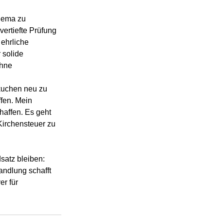
hema zu 
vertiefte Prüfung 
ehrliche 
 solide 
ohne 
kuchen neu zu 
fen. Mein 
affen. Es geht 
Kirchensteuer zu 
satz bleiben: 
andlung schafft 
er für 