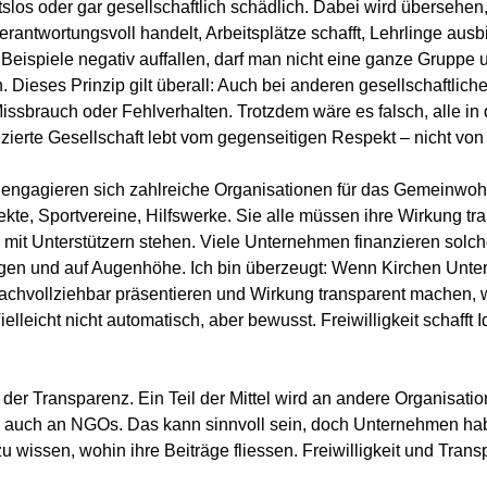
chtslos oder gar gesellschaftlich schädlich. Dabei wird übersehen
erantwortungsvoll handelt, Arbeitsplätze schafft, Lehrlinge ausb
e Beispiele negativ auffallen, darf man nicht eine ganze Gruppe u
. Dieses Prinzip gilt überall: Auch bei anderen gesellschaftlich
issbrauch oder Fehlverhalten. Trotzdem wäre es falsch, alle in
nzierte Gesellschaft lebt vom gegenseitigen Respekt – nicht von
t engagieren sich zahlreiche Organisationen für das Gemeinwohl
ojekte, Sportvereine, Hilfswerke. Sie alle müssen ihre Wirkung tr
 mit Unterstützern stehen. Viele Unternehmen finanzieren solch
ezogen und auf Augenhöhe. Ich bin überzeugt: Wenn Kirchen Unt
achvollziehbar präsentieren und Wirkung transparent machen, w
lleicht nicht automatisch, aber bewusst. Freiwilligkeit schafft Id
er Transparenz. Ein Teil der Mittel wird an andere Organisatio
ise auch an NGOs. Das kann sinnvoll sein, doch Unternehmen ha
zu wissen, wohin ihre Beiträge fliessen. Freiwilligkeit und Tran