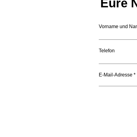
Eure N
Vorname und Na
Kirchensteuer für
juristische Personen -
Telefon
Warum der
Regierungsratsbericht nicht
überzeugt
E-Mail-Adresse