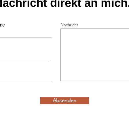
achricht direkt an mich.
Nachricht
me
Freiwillige Kirchensteuer
für juristische Personen
Absenden