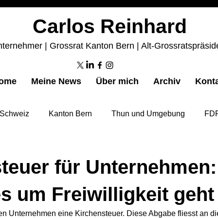
Carlos Reinhard
ternehmer | Grossrat Kanton Bern | Alt-Grossratspräsid
ome
Meine News
Über mich
Archiv
Kont
Schweiz
Kanton Bern
Thun und Umgebung
FDP
teuer für Unternehmen:
 um Freiwilligkeit geht
n Unternehmen eine Kirchensteuer. Diese Abgabe fliesst an die 