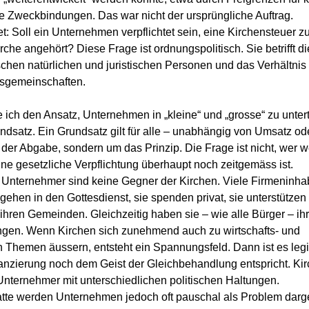
 Zweckbindungen. Das war nicht der ursprüngliche Auftrag.
et: Soll ein Unternehmen verpflichtet sein, eine Kirchensteuer z
che angehört? Diese Frage ist ordnungspolitisch. Sie betrifft di
hen natürlichen und juristischen Personen und das Verhältnis 
nsgemeinschaften.
 ich den Ansatz, Unternehmen in „kleine“ und „grosse“ zu untert
Grundsatz. Ein Grundsatz gilt für alle – unabhängig von Umsatz o
 der Abgabe, sondern um das Prinzip. Die Frage ist nicht, wer 
 eine gesetzliche Verpflichtung überhaupt noch zeitgemäss ist.
nternehmer sind keine Gegner der Kirchen. Viele Firmeninhabe
 gehen in den Gottesdienst, sie spenden privat, sie unterstützen
ihren Gemeinden. Gleichzeitig haben sie – wie alle Bürger – ih
ngen. Wenn Kirchen sich zunehmend auch zu wirtschafts- und 
n Themen äussern, entsteht ein Spannungsfeld. Dann ist es legit
nanzierung noch dem Geist der Gleichbehandlung entspricht. Ki
 Unternehmer mit unterschiedlichen politischen Haltungen.
atte werden Unternehmen jedoch oft pauschal als Problem darges