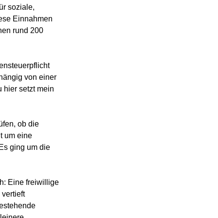
r soziale, 
diese Einnahmen 
hen rund 200 
nsteuerpflicht 
hängig von einer 
 hier setzt mein 
fen, ob die 
ht um eine 
Es ging um die 
 Eine freiwillige 
ertieft 
bestehende 
leinere 