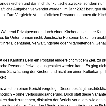
andeskirchen und darf nicht für kultische Zwecke, sondern nur fü
chaftliche Aufgaben verwendet werden. Im Jahr 2023 betrugen 
ken. Zum Vergleich: Von natürlichen Personen nahmen die Kirc
 Während Privatpersonen durch einen Kirchenaustritt ihre Kirche
ies für Unternehmen nicht. Juristische Personen bezahlen unab
t ihrer Eigentümer, Verwaltungsräte oder Mitarbeitenden. Genau
 des Kantons Bern ein Postulat eingereicht mit dem Ziel, zu prü
tische Personen freiwillig ausgestaltet werden kann. Es ging nic
eine Schwächung der Kirchen und nicht um einen Kulturkampf. 
keit.
nzwischen einen Bericht vorgelegt. Dieser bestätigt ausdrücklich:
öglich – ohne Verfassungsänderung. Doch statt diese Variante v
ret durchzurechnen, diskutiert der Bericht vor allem, wie das 
„weiterentwickelt“ werden könnte, etwa durch Freigrenzen für k