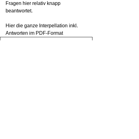
Fragen hier relativ knapp 
beantwortet.
Hier die ganze Interpellation inkl. 
Antworten im PDF-Format
IP_Datensicherheit2024
.pdf
PDF herunterladen • 203KB
Kanton Bern
Alle ansehen
Aktuelle Beiträge