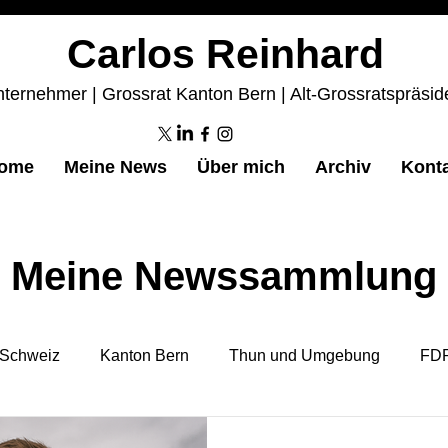
Carlos Reinhard
ternehmer | Grossrat Kanton Bern | Alt-Grossratspräsid
ome
Meine News
Über mich
Archiv
Kont
Meine Newssammlung
Schweiz
Kanton Bern
Thun und Umgebung
FDP