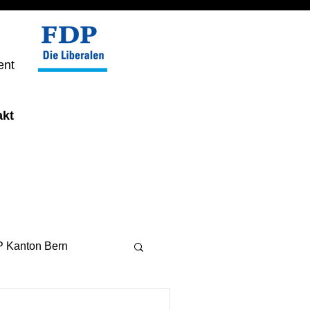
ent
akt
 Kanton Bern