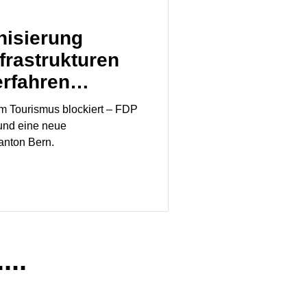
nisierung
nfrastrukturen
erfahren
im Tourismus blockiert – FDP
 und eine neue
anton Bern.
...