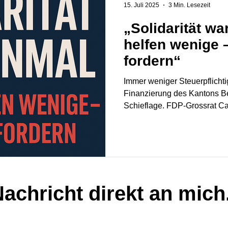
15. Juli 2025
3 Min. Lesezeit
„Solidarität wa
helfen wenige –
fordern“
Immer weniger Steuerpflicht
Finanzierung des Kantons Be
Schieflage. FDP-Grossrat Ca
die Solidarität kippt und was
achricht direkt an mich.