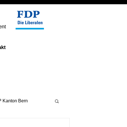
ent
akt
 Kanton Bern