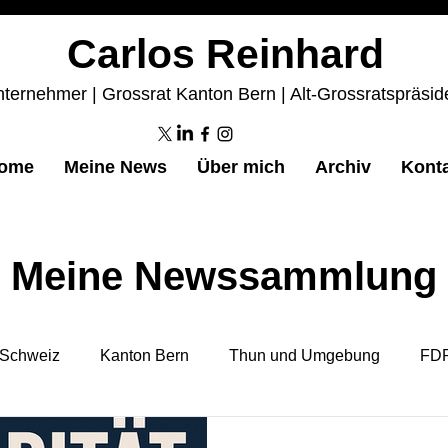
Carlos Reinhard
ternehmer | Grossrat Kanton Bern | Alt-Grossratspräsid
ome
Meine News
Über mich
Archiv
Kont
Meine Newssammlung
Schweiz
Kanton Bern
Thun und Umgebung
FDP