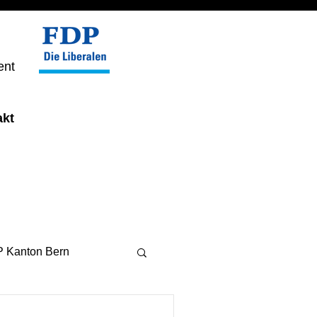
ent
akt
 Kanton Bern