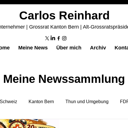
Carlos Reinhard
ternehmer | Grossrat Kanton Bern | Alt-Grossratspräsid
ome
Meine News
Über mich
Archiv
Kont
Meine Newssammlung
Schweiz
Kanton Bern
Thun und Umgebung
FDP