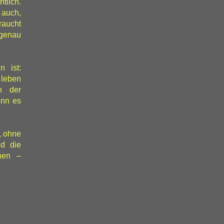
tlich.
 auch,
raucht
 genau
 ist:
 leben
n der
enn es
n, ohne
nd die
rnen –