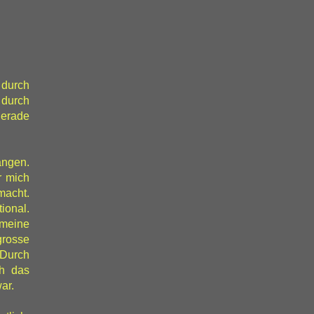
 durch
 durch
gerade
angen.
r mich
macht.
onal.
 meine
grosse
Durch
h das
ar.