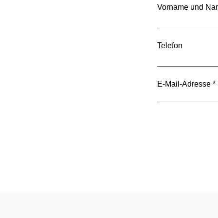
Vorname und Na
Modernisierung der
Eichämter – weniger
Telefon
Bürokratie, mehr Effizienz
E-Mail-Adresse