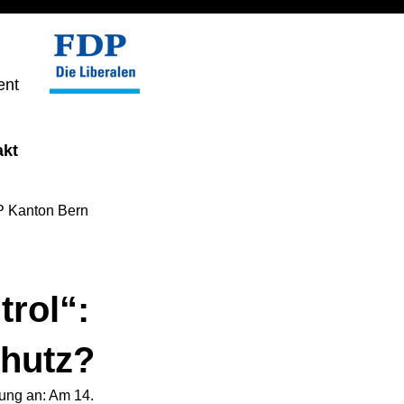
ent
akt
 Kanton Bern
rol“:
hutz?
ung an: Am 14. 