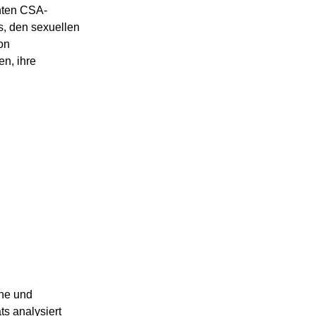
nten CSA-
s, den sexuellen 
on 
n, ihre 
che und 
s analysiert 