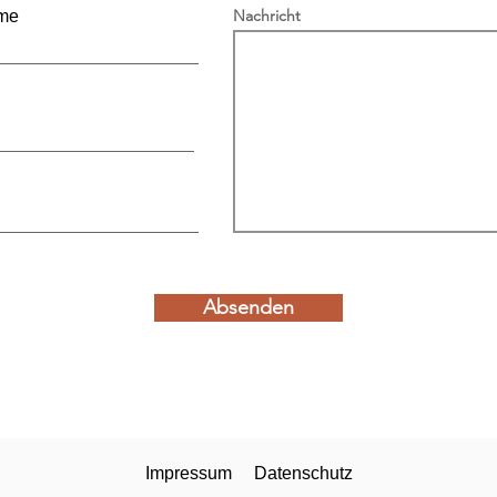
Nachricht
me
Interpellation zu den
Büro
Auswirkungen des EU-
Baub
Gesundheitsabkommens
vere
auf den Kanton Bern
Absenden
Impressum
Datenschutz