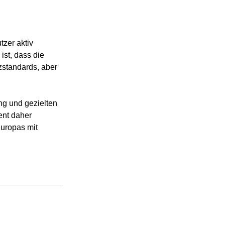
zer aktiv 
ist, dass die 
tzstandards, aber 
ng und gezielten 
nt daher 
uropas mit 