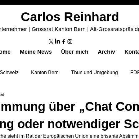
Carlos Reinhard
ternehmer | Grossrat Kanton Bern | Alt-Grossratspräsid
ome
Meine News
Über mich
Archiv
Kont
Schweiz
Kanton Bern
Thun und Umgebung
FDP
eit
immung über „Chat Cont
ng oder notwendiger Sc
e steht im Rat der Europäischen Union eine brisante Abstimm