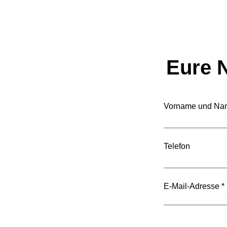
Eure N
Vorname und Na
Der Staat wächst – doch
wächst auch seine
Telefon
Leistung?
E-Mail-Adresse