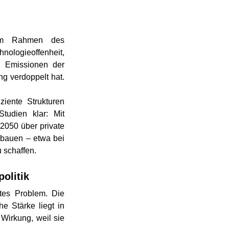
 Im Rahmen des 
ologieoffenheit, 
e Emissionen der 
g verdoppelt hat. 
iente Strukturen 
tudien klar: Mit 
050 über private 
bauen – etwa bei 
 schaffen.
olitik
tes Problem. Die 
 Stärke liegt in 
irkung, weil sie 