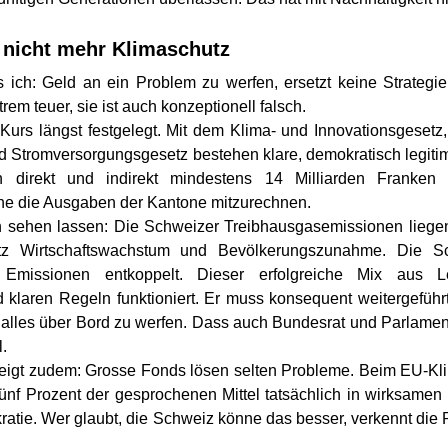
 nicht mehr Klimaschutz
 ich: Geld an ein Problem zu werfen, ersetzt keine Strategie
extrem teuer, sie ist auch konzeptionell falsch.
Kurs längst festgelegt. Mit dem Klima- und Innovationsgesetz
 Stromversorgungsgesetz bestehen klare, demokratisch legitimi
en direkt und indirekt mindestens 14 Milliarden Franken 
ne die Ausgaben der Kantone mitzurechnen.
h sehen lassen: Die Schweizer Treibhausgasemissionen liegen
otz Wirtschaftswachstum und Bevölkerungszunahme. Die Sc
missionen entkoppelt. Dieser erfolgreiche Mix aus Le
laren Regeln funktioniert. Er muss konsequent weitergeführt 
lles über Bord zu werfen. Dass auch Bundesrat und Parlament di
l.
 zeigt zudem: Grosse Fonds lösen selten Probleme. Beim EU-K
fünf Prozent der gesprochenen Mittel tatsächlich in wirksamen 
ratie. Wer glaubt, die Schweiz könne das besser, verkennt die Re