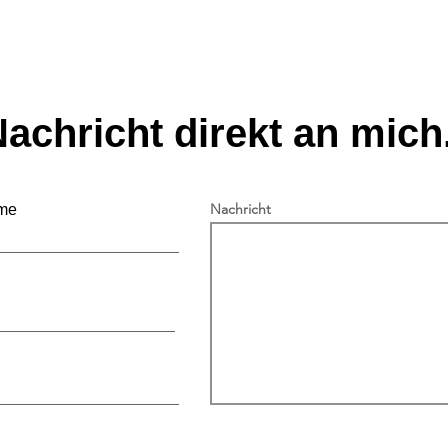
achricht direkt an mich.
Nachricht
me
Leistung muss sich in der
Mehr
Schweiz wieder lohnen
Ausl
Asyl
legt
offe