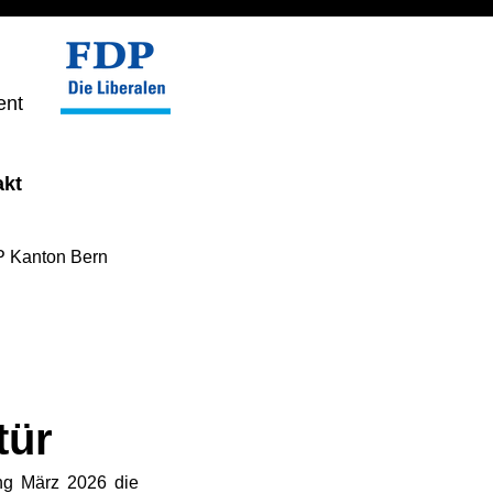
ent
akt
 Kanton Bern
tür
ng März 2026 die 