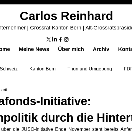
Carlos Reinhard
ternehmer | Grossrat Kanton Bern | Alt-Grossratspräsid
ome
Meine News
Über mich
Archiv
Kont
Schweiz
Kanton Bern
Thun und Umgebung
FDP
zeit
fonds-Initiative:
politik durch die Hinter
ber die JUSO-Initiative Ende November steht bereits Anfa