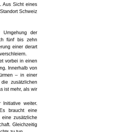
. Aus Sicht eines 
n Standort Schweiz 
ur Umgehung der 
ch fünf bis zehn 
ung einer derart 
verschleiern.
t vorbei in einen 
g. Innerhalb von 
rmen – in einer 
ie zusätzlichen 
ist mehr, als wir 
itiative weiter. 
Es braucht eine 
eine zusätzliche 
ft. Gleichzeitig 
chts zu tun.