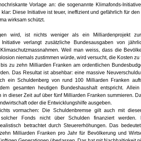
 hochriskante Vorlage an: die sogenannte Klimafonds-Initiative
ar: Diese Initiative ist teuer, ineffizient und gefährlich für de
ima wirksam schützt.
en wird, ist nichts weniger als ein Milliardenprojekt z
nitiative verlangt zusätzliche Bundesausgaben von jährli
r Klimaschutzmassnahmen. Weil man weiss, dass die Bevölker
sion niemals zustimmen würde, wird versucht, die Kosten zu 
h bis zu zehn Milliarden Franken am ordentlichen Bundesbudge
den. Das Resultat ist absehbar: eine massive Neuverschuldun
ch ein Schuldenberg von rund 100 Milliarden Franken auftü
dem gesamten heutigen Bundeshaushalt entspricht. Allein d
in dieser Zeit auf über fünf Milliarden Franken summieren. Das 
Landwirtschaft oder die Entwicklungshilfe ausgeben.
hts vormachen: Die Schuldenbremse gilt auch mit dieser In
 solcher Fonds nicht über Schulden finanziert werden. 
ealistisch betrachtet durch Steuererhöhungen. Das bedeutet 
ehn Milliarden Franken pro Jahr für Bevölkerung und Wirtscha
nftigen Generationen überlassen. Das hat mit Nachhaltigkeit ni