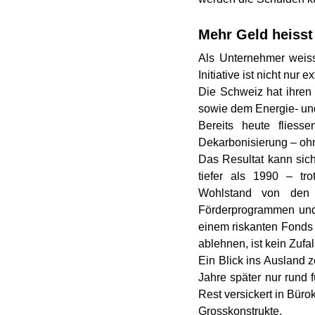
Mehr Geld heisst
Als Unternehmer weiss
Initiative ist nicht nur 
Die Schweiz hat ihren 
sowie dem Energie- und
Bereits heute fliess
Dekarbonisierung – oh
Das Resultat kann sic
tiefer als 1990 – tr
Wohlstand von den E
Förderprogrammen und k
einem riskanten Fonds a
ablehnen, ist kein Zufal
Ein Blick ins Ausland
Jahre später nur rund 
Rest versickert in Bürok
Grosskonstrukte.