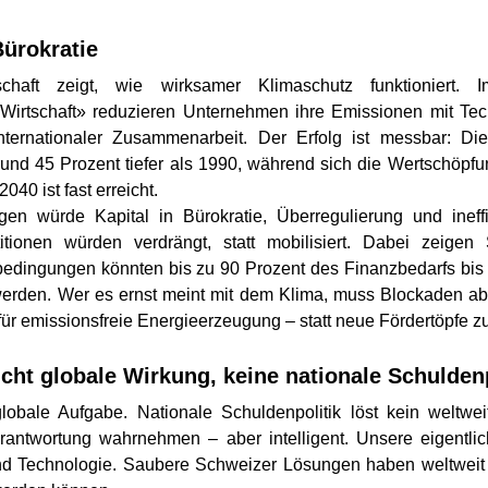
Bürokratie
chaft zeigt, wie wirksamer Klimaschutz funktioniert.
irtschaft» reduzieren Unternehmen ihre Emissionen mit Techn
internationaler Zusammenarbeit. Der Erfolg ist messbar: Di
rund 45 Prozent tiefer als 1990, während sich die Wertschöpfun
040 ist fast erreicht.
en würde Kapital in Bürokratie, Überregulierung und ineffiz
titionen würden verdrängt, statt mobilisiert. Dabei zeigen S
edingungen könnten bis zu 90 Prozent des Finanzbedarfs bis 2
 werden. Wer es ernst meint mit dem Klima, muss Blockaden ab
ür emissionsfreie Energieerzeugung – statt neue Fördertöpfe zu
cht globale Wirkung, keine nationale Schuldenp
globale Aufgabe. Nationale Schuldenpolitik löst kein weltwei
antwortung wahrnehmen – aber intelligent. Unsere eigentliche
und Technologie. Saubere Schweizer Lösungen haben weltweit W