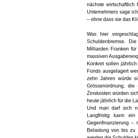
nächste wirtschaftlich
Unternehmers sage ich kl
– ohne dass sie das Kl
Was hier vorgeschlag
Schuldenbremse. Die I
Milliarden Franken fü
massiven Ausgabenexplo
Konkret sollen jährlic
Fonds ausgelagert wer
zehn Jahren würde si
Grössenordnung, die 
Zinskosten würden sich 
heute jährlich für die 
Und man darf sich nic
Langfristig kann ein
Gegenfinanzierung – r
Belastung von bis zu z
werden die Schulden kü